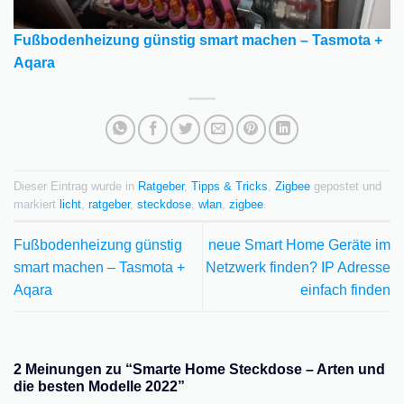
Fußbodenheizung günstig smart machen – Tasmota +
Aqara
Dieser Eintrag wurde in
Ratgeber
,
Tipps & Tricks
,
Zigbee
gepostet und
markiert
licht
,
ratgeber
,
steckdose
,
wlan
,
zigbee
.
Fußbodenheizung günstig
neue Smart Home Geräte im
smart machen – Tasmota +
Netzwerk finden? IP Adresse
Aqara
einfach finden
2 Meinungen zu “
Smarte Home Steckdose – Arten und
die besten Modelle 2022
”