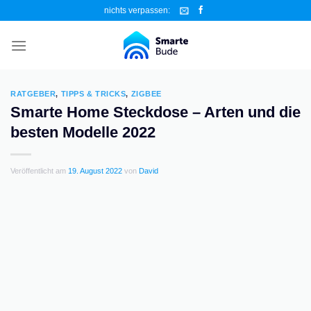
Zum
nichts verpassen:
Inhalt
springen
RATGEBER
,
TIPPS & TRICKS
,
ZIGBEE
Smarte Home Steckdose – Arten und die
besten Modelle 2022
Veröffentlicht am
19. August 2022
von
David