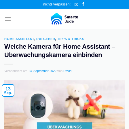
Zum
nichts verpassen:
Inhalt
springen
HOME ASSISTANT
,
RATGEBER
,
TIPPS & TRICKS
Welche Kamera für Home Assistant –
Überwachungskamera einbinden
Veröffentlicht am
13. September 2022
von
David
13
Sep.