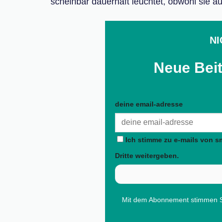
scheinbar dauerhaft leuchtet, obwohl sie au
NI
Neue Beit
deine email-adresse
Ich stimme zu e-mails von s
Dritte weitergeben.
Mit dem Abonnement stimmen S