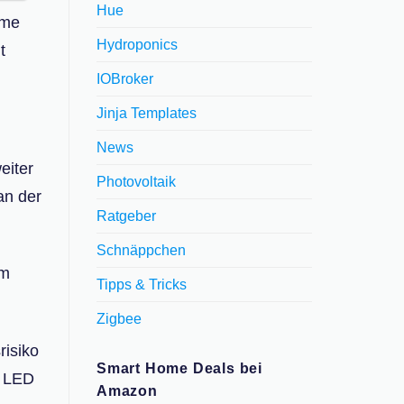
Hue
rme
Hydroponics
t
IOBroker
Jinja Templates
News
eiter
Photovoltaik
an der
Ratgeber
Schnäppchen
em
Tipps & Tricks
Zigbee
risiko
Smart Home Deals bei
e LED
Amazon