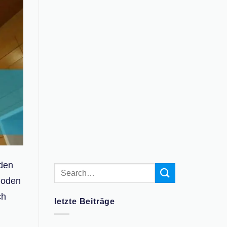
nden
dioden
ch
letzte Beiträge