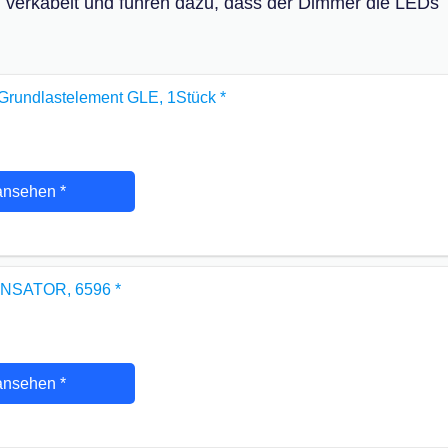
 verkabelt und führen dazu, dass der Dimmer die LEDs
Grundlastelement GLE, 1Stück
*
ansehen
*
ENSATOR, 6596
*
ansehen
*