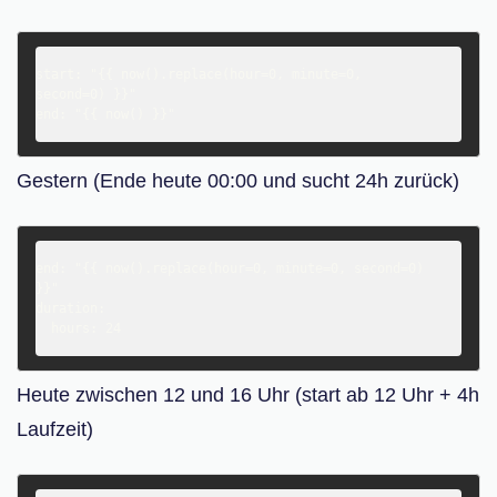
start: "{{ now().replace(hour=0, minute=0, 
second=0) }}"

Gestern (Ende heute 00:00 und sucht 24h zurück)
end: "{{ now().replace(hour=0, minute=0, second=0) 
}}"

duration:

Heute zwischen 12 und 16 Uhr (start ab 12 Uhr + 4h
Laufzeit)