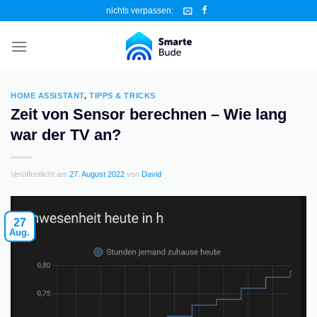
Zum
nichts verpassen:
Inhalt
springen
HOME ASSISTANT
,
TIPPS & TRICKS
Zeit von Sensor berechnen – Wie lang
war der TV an?
Veröffentlicht am
27. August 2022
von
David
27
Aug.