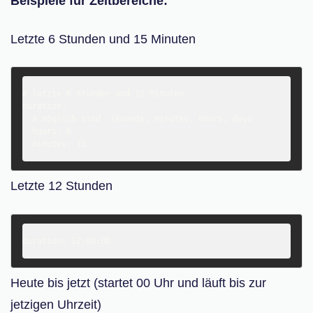
Beispiele für Zeitbereiche:
Letzte 6 Stunden und 15 Minuten
# letzte 6 Stunden und 15 Minuten

duration:

  # möglich sind  seconds, minutes, hours, days

  hours: 6

Letzte 12 Stunden
Heute bis jetzt (startet 00 Uhr und läuft bis zur
jetzigen Uhrzeit)