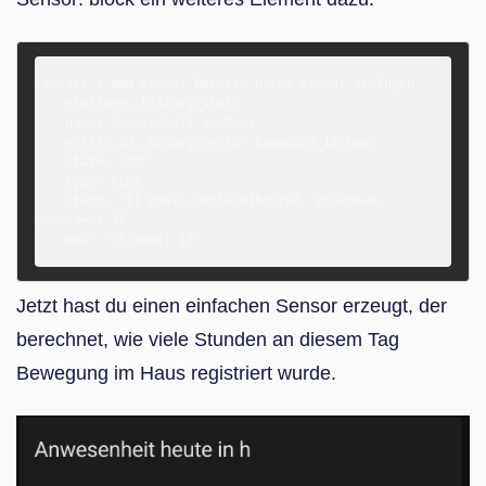
sensor: # den sensor bereich nicht erneut einfügen

  - platform: history_stats

    name: Anwesenheit im Haus

    entity_id: binary_sensor.bewegung_im_haus

    state: "on"

    type: time

    start: "{{ now().replace(hour=0, minute=0, 
second=0) }}"

Jetzt hast du einen einfachen Sensor erzeugt, der
berechnet, wie viele Stunden an diesem Tag
Bewegung im Haus registriert wurde.