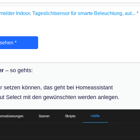
lder Indoor, Tageslichtsensor für smarte Beleuchtung, aut...
*
nsehen
*
er
– so gehts:
wir setzen können, das geht bei Homeassistant
nput Select mit den gewünschten werden anlegen.