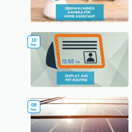
10
Sep.
09
Sep.