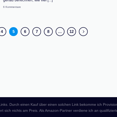
genau berechnen, wie viel [...]
6 Kommentare
4
5
6
7
8
…
12
 Links. Durch einen Kauf über einen solchen Link bekomme ich Provisio
rt sich nichts am Preis. Als Amazon-Partner verdiene ich an qualifizier