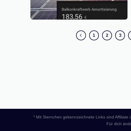
1
2
3
* Mit Sternchen gekennzeichnete Links sind Affiliate
Für dich ände