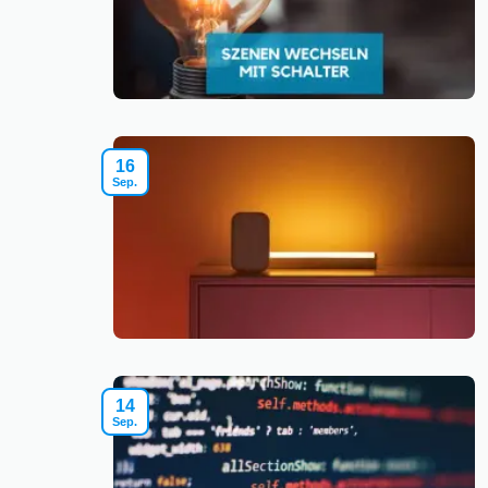
16
Sep.
14
Sep.